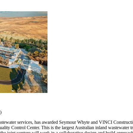
)
d wastewater services, has awarded Seymour Whyte and VINCI Constructi
ity Control Center. This is the largest Australian inland wastewater tre
the joint venture will work in a collaborative design and build approa