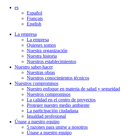
Aller
es
directement
Español
au
Français
contenu
English
La empresa
La empresa
Quienes somos
Nuestra organización
Nuestra historia
Nuestros establecimientos
Nuestro saber-hacer
Nuestras obras
Nuestros conocimientos técnicos
Nuestros compromisos
Nuestro enfoque en materia de salud y seguridad
Nuestros compromisos
La calidad en el centro de proyectos
Proteger nuestro medio ambiente
La participación ciudadana
Igualdad profesional
Únase a nuestro equipo
5 razones para unirse a nosotros
Únase a nuestro equipo