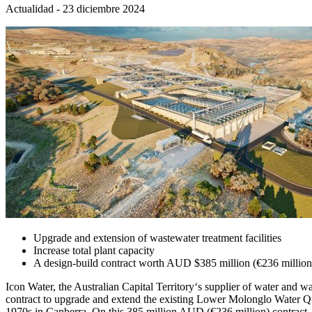
Actualidad - 23 diciembre 2024
Upgrade and extension of wastewater treatment facilities
Increase total plant capacity
A design-build contract worth AUD $385 million (€236 million
Icon Water, the Australian Capital Territory‘s supplier of water an
contract to upgrade and extend the existing Lower Molonglo Water Qual
1970s in Canberra. On this 385 million AUD (€236 million) contract, 