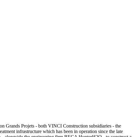
on Grands Projets - both VINCI Construction subsidiaries - the
atment infrastructure which has been in operation since the late
ch - alongside the engineering firm BECA HunterH2O - to construct a