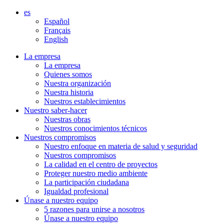
Aller
es
directement
Español
au
Français
contenu
English
La empresa
La empresa
Quienes somos
Nuestra organización
Nuestra historia
Nuestros establecimientos
Nuestro saber-hacer
Nuestras obras
Nuestros conocimientos técnicos
Nuestros compromisos
Nuestro enfoque en materia de salud y seguridad
Nuestros compromisos
La calidad en el centro de proyectos
Proteger nuestro medio ambiente
La participación ciudadana
Igualdad profesional
Únase a nuestro equipo
5 razones para unirse a nosotros
Únase a nuestro equipo