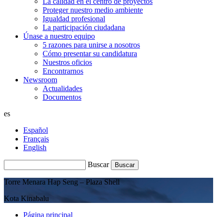
La calidad en el centro de proyectos
Proteger nuestro medio ambiente
Igualdad profesional
La participación ciudadana
Únase a nuestro equipo
5 razones para unirse a nosotros
Cómo presentar su candidatura
Nuestros oficios
Encontrarnos
Newsroom
Actualidades
Documentos
es
Español
Français
English
Buscar
Torre Menara Hap Seng – Plaza Shell
Kota Kinabalu
Página principal