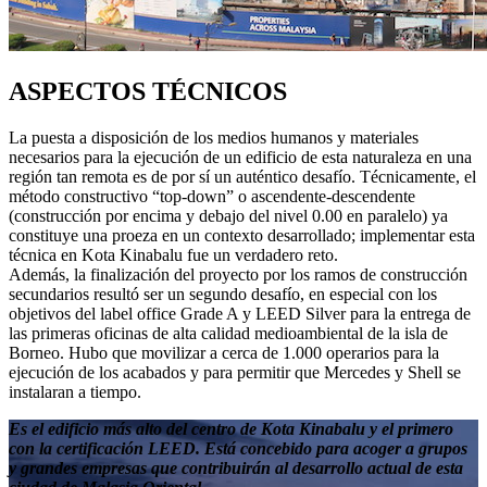
ASPECTOS TÉCNICOS
La puesta a disposición de los medios humanos y materiales
necesarios para la ejecución de un edificio de esta naturaleza en una
región tan remota es de por sí un auténtico desafío. Técnicamente, el
método constructivo “top-down” o ascendente-descendente
(construcción por encima y debajo del nivel 0.00 en paralelo) ya
constituye una proeza en un contexto desarrollado; implementar esta
técnica en Kota Kinabalu fue un verdadero reto.
Además, la finalización del proyecto por los ramos de construcción
secundarios resultó ser un segundo desafío, en especial con los
objetivos del label office Grade A y LEED Silver para la entrega de
las primeras oficinas de alta calidad medioambiental de la isla de
Borneo. Hubo que movilizar a cerca de 1.000 operarios para la
ejecución de los acabados y para permitir que Mercedes y Shell se
instalaran a tiempo.
Es el edificio más alto del centro de Kota Kinabalu y el primero
con la certificación LEED. Está concebido para acoger a grupos
y grandes empresas que contribuirán al desarrollo actual de esta