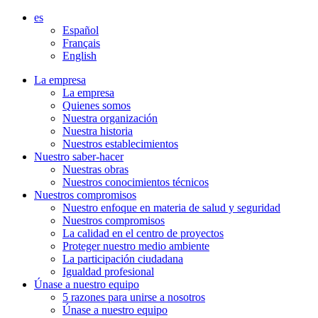
Aller
es
directement
Español
au
Français
contenu
English
La empresa
La empresa
Quienes somos
Nuestra organización
Nuestra historia
Nuestros establecimientos
Nuestro saber-hacer
Nuestras obras
Nuestros conocimientos técnicos
Nuestros compromisos
Nuestro enfoque en materia de salud y seguridad
Nuestros compromisos
La calidad en el centro de proyectos
Proteger nuestro medio ambiente
La participación ciudadana
Igualdad profesional
Únase a nuestro equipo
5 razones para unirse a nosotros
Únase a nuestro equipo