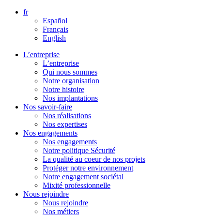
Aller
fr
directement
Español
au
Français
contenu
English
L’entreprise
L’entreprise
Qui nous sommes
Notre organisation
Notre histoire
Nos implantations
Nos savoir-faire
Nos réalisations
Nos expertises
Nos engagements
Nos engagements
Notre politique Sécurité
La qualité au coeur de nos projets
Protéger notre environnement
Notre engagement sociétal
Mixité professionnelle
Nous rejoindre
Nous rejoindre
Nos métiers