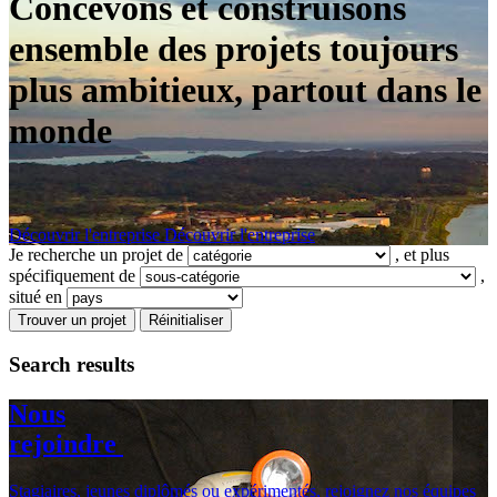
Concevons et construisons
ensemble des projets toujours
plus ambitieux, partout dans le
monde
Découvrir l'entreprise
Découvrir l'entreprise
Je recherche un projet de
,
et plus
spécifiquement de
,
situé en
Trouver un projet
Réinitialiser
Search results
Nous
rejoindre
Stagiaires, jeunes diplômés ou expérimentés, rejoignez nos équipes