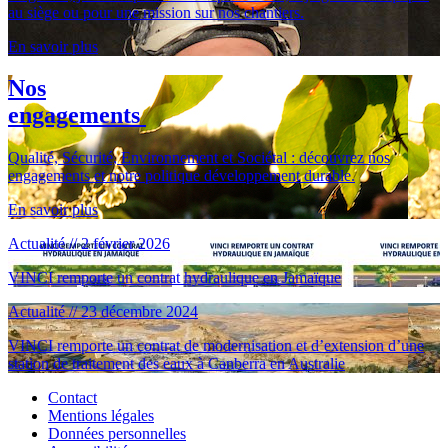
au siège ou pour une mission sur nos chantiers.
En savoir plus
Nos
engagements
Qualité, Sécurité, Environnement et Sociétal : découvrez nos
engagements et notre politique développement durable.
En savoir plus
Actualité // 2 février 2026
VINCI remporte un contrat hydraulique en Jamaïque
Actualité // 23 décembre 2024
VINCI remporte un contrat de modernisation et d’extension d’une
station de traitement des eaux à Canberra en Australie
Contact
Mentions légales
Données personnelles