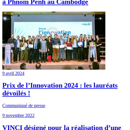
à Phnom Penh au Cambodge
9 avril 2024
Prix de l’Innovation 2024 : les lauréats
dévoilés !
Communiqué de presse
9 novembre 2022
VINCI désigné pour la réalisation d’une