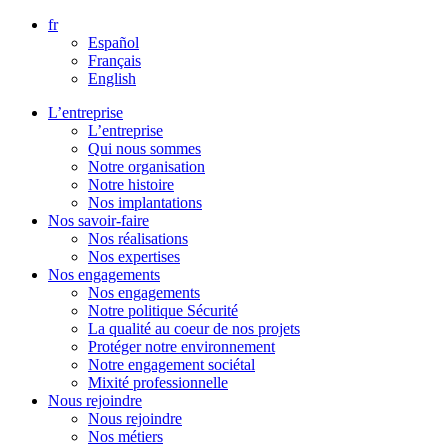
Aller
fr
directement
Español
au
Français
contenu
English
L’entreprise
L’entreprise
Qui nous sommes
Notre organisation
Notre histoire
Nos implantations
Nos savoir-faire
Nos réalisations
Nos expertises
Nos engagements
Nos engagements
Notre politique Sécurité
La qualité au coeur de nos projets
Protéger notre environnement
Notre engagement sociétal
Mixité professionnelle
Nous rejoindre
Nous rejoindre
Nos métiers