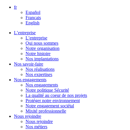
Aller
fr
directement
Español
au
Français
contenu
English
L’entreprise
L’entreprise
Qui nous sommes
Notre organisation
Notre histoire
Nos implantations
Nos savoir-faire
Nos réalisations
Nos expertises
Nos engagements
Nos engagements
Notre politique Sécurité
La qualité au coeur de nos projets
Protéger notre environnement
Notre engagement sociétal
Mixité professionnelle
Nous rejoindre
Nous rejoindre
Nos métiers