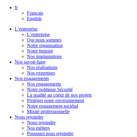
Aller
fr
directement
Français
au
English
contenu
L’entreprise
L’entreprise
Qui nous sommes
Notre organisation
Notre histoire
Nos implantations
Nos savoir-faire
Nos réalisations
Nos expertises
Nos engagements
Nos engagements
Notre politique Sécurité
La qualité au coeur de nos projets
Protéger notre environnement
Notre engagement sociétal
Mixité professionnelle
Nous rejoindre
Nous rejoindre
Nos métiers
Pourquoi nous rejoindre